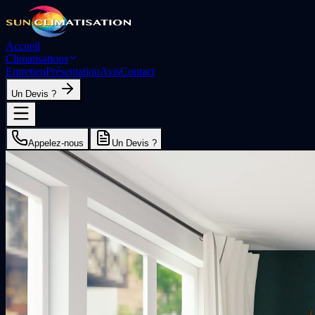
Accueil
Climatisations
Entretien
Présentation
Avis
Contact
Un Devis ?
Appelez-nous
Un Devis ?